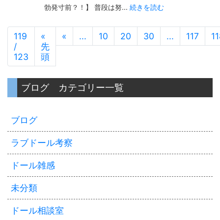
勃発寸前？！】 普段は努...
続きを読む
119
«
«
...
10
20
30
...
117
11
/
先
123
頭
ブログ カテゴリー一覧
ブログ
ラブドール考察
ドール雑感
未分類
ドール相談室