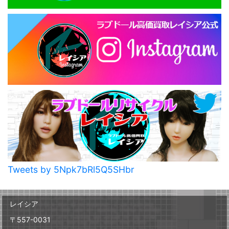
Tweets by 5Npk7bRl5Q5SHbr
レイシア
〒557-0031