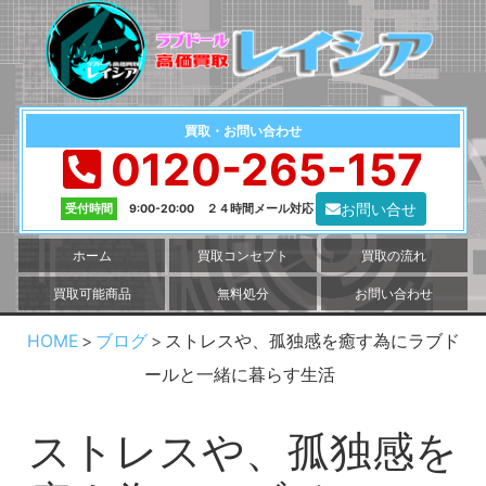
買取・お問い合わせ
0120-265-157
お問い合せ
受付時間
9:00-20:00 ２４時間メール対応
ホーム
買取コンセプト
買取の流れ
買取可能商品
無料処分
お問い合わせ
HOME
ブログ
ストレスや、孤独感を癒す為にラブド
ールと一緒に暮らす生活
ストレスや、孤独感を