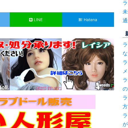
ラ
未
LINE
Hatena
通
ラ
な
ラ
メ
ラ
の
ラ
方
ラ
が