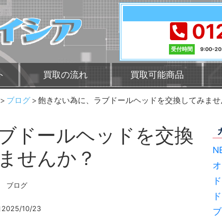
01
受付時間
9:00-2
ト
買取の流れ
買取可能商品
ブログ
飽きない為に、ラブドールヘッドを交換してみませ
ブドールヘッドを交換
N
ませんか？
オ
ド
ブログ
ド
2025/10/23
ブ