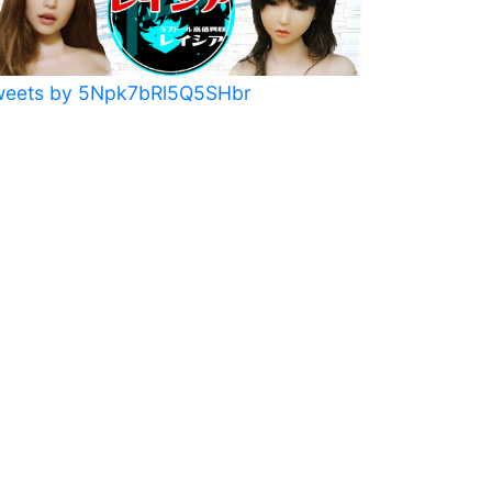
weets by 5Npk7bRl5Q5SHbr