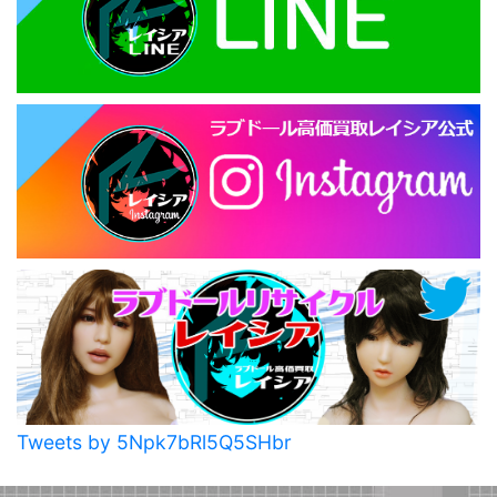
Tweets by 5Npk7bRl5Q5SHbr