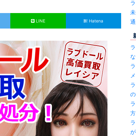
ラ
未
LINE
Hatena
通
ラ
な
ラ
メ
ラ
の
ラ
方
ラ
が