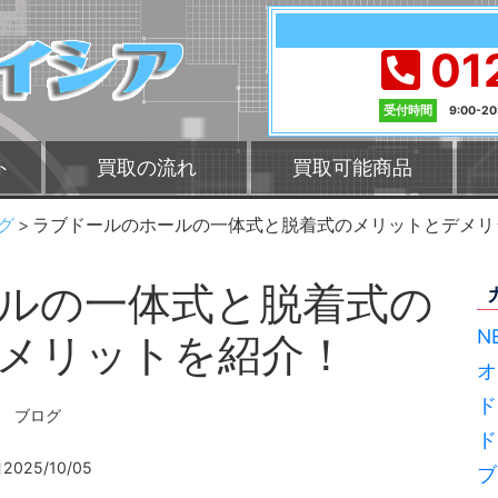
01
受付時間
9:00-2
ト
買取の流れ
買取可能商品
グ
ラブドールのホールの一体式と脱着式のメリットとデメリ
ルの一体式と脱着式の
N
メリットを紹介！
オ
ド
ブログ
ド
2025/10/05
ブ