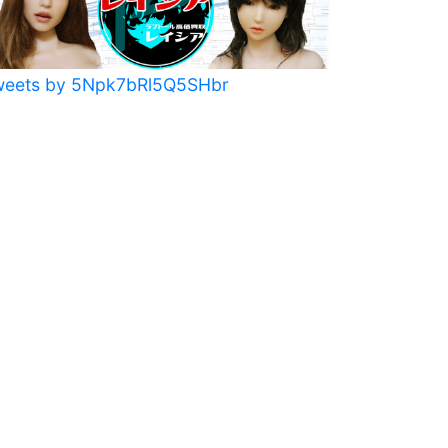
weets by 5Npk7bRl5Q5SHbr