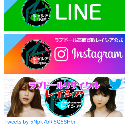
Tweets by 5Npk7bRl5Q5SHbr