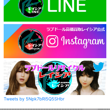
Tweets by 5Npk7bRl5Q5SHbr