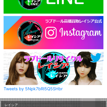
Tweets by 5Npk7bRl5Q5SHbr
レイシア