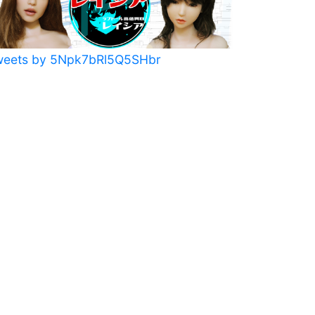
weets by 5Npk7bRl5Q5SHbr