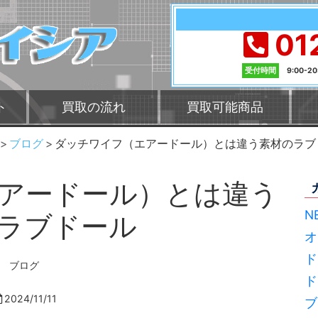
01
受付時間
9:00-2
ト
買取の流れ
買取可能商品
ブログ
ダッチワイフ（エアードール）とは違う素材のラブ
アードール）とは違う
N
ラブドール
オ
ド
ブログ
ド
2024/11/11
ブ