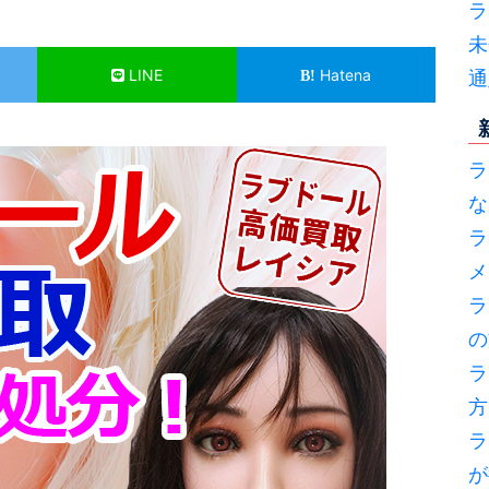
ラ
未
LINE
Hatena
通
ラ
な
ラ
メ
ラ
の
ラ
方
ラ
が