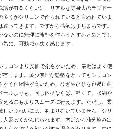
逸話が有るくらいに、リアルな等身大のラブドー
の多くがシリコンで作られていると言われていま
は違ってきます。ですから感触はまちまちです。
かないのに無理に態勢を作ろうとすると裂けてし
い為に、可動域が狭く感じます。
 はシリコンより安価で柔らかいため、最近はよく使
が有ります。多少無理な態勢をとってもシリコン
らかく伸縮性が高いため、ひざやひじを容易に曲
ドールよりも、同じ体型ならば、軽くて、収納や
変えるのもよりスムーズに行えます。ただし、柔
激しいぷれいには、あまりむいていません。シリ
し人形ぽくかんじられます。内部から油分染み出
のような独特な匂いがする場合が有ります。熱に