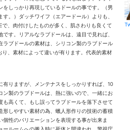
ンをしっかり再現しているドールの事です。（男
ます。）ダッチワイフ（エアードール）よりも、
T
PEで、肉付けしたものが多く、肌さわりも良くて
地です。リアルなラブドールは、遠目で見れば、
在ラブドールの素材は、シリコン製のラブドール
ており、素材によって違いが有ります。代表的素材
に有りますが、メンテナスをしっかりすれば、10
コン製のラブドールは、熱に強いので、一緒にお
度も高くて、もし誤ってラブドールを落下させて
造形しやすい素材の為、蠟人形作りの技術の蓄積
い個性のバリエーションを表現する事が出来ま
ョールームへの搬入時に死体と間違われ、警視庁