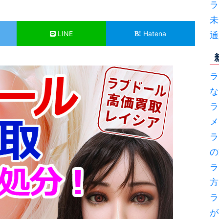
ラ
未
LINE
Hatena
通
ラ
な
ラ
メ
ラ
の
ラ
方
ラ
が