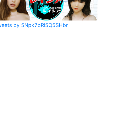
weets by 5Npk7bRl5Q5SHbr