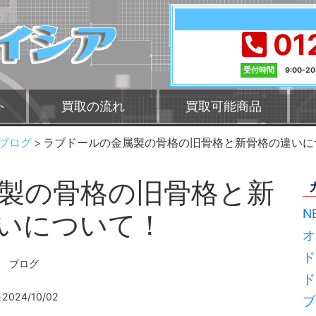
01
受付時間
9:00-2
ト
買取の流れ
買取可能商品
ブログ
ラブドールの金属製の骨格の旧骨格と新骨格の違いに
製の骨格の旧骨格と新
N
いについて！
オ
ド
ブログ
ド
2024/10/02
ブ