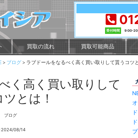
01
受付時間
9:00-2
ト
買取の流れ
買取可能商品
E
ブログ
ラブドールをなるべく高く買い取りして貰うコツ
べく高く買い取りして
N
コツとは！
オ
ド
ブログ
ド
2024/08/14
ブ