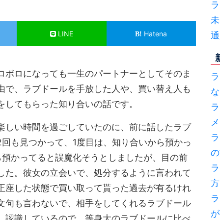
ラ
未
LINE
Hatena
通
ロボロになっても一生のパートナーとしてそのま
ラ
由で、ラブドールを手放した人や、買い替え人も
な
をしてもらった知り合いの話です。
ラ
メ
楽しい時間を過ごしていたのに、前に話したラブ
ラ
2回も見つかって、1度目は、知り合いから預かっ
の
ら預かってると誤魔化そうとしましたが、目の前
ラ
した。彼女の立会いで、処分するように言われて
方
正座した状態で買い取って貰った過去が有るけれ
ラ
文句も言わないで、相手をしてくれるラブドール
が
し認識しているので、等身大のラブドールに比べ