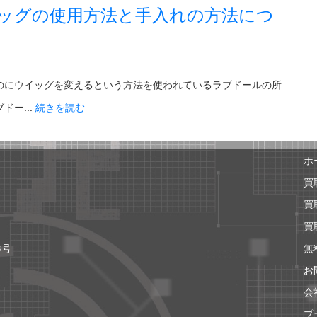
ッグの使用方法と手入れの方法につ
のにウイッグを変えるという方法を使われているラブドールの所
ー...
続きを読む
ホ
買
買
買
8号
無
お
会
プ