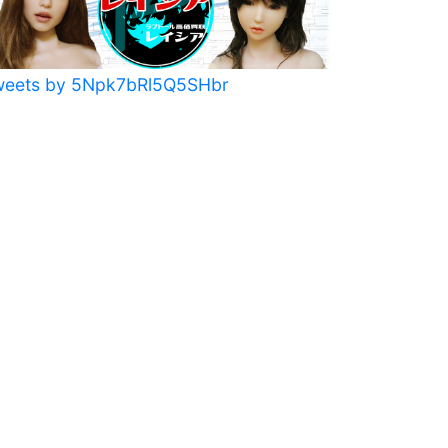
weets by 5Npk7bRl5Q5SHbr