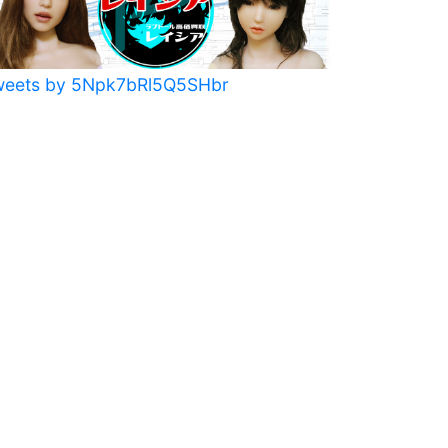
weets by 5Npk7bRl5Q5SHbr