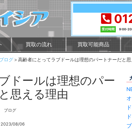
01
受付時間
9:00-2
ト
買取の流れ
買取可能商品
ブログ
高齢者にとってラブドールは理想のパートナーだと思
ブドールは理想のパー
N
と思える理由
オ
ド
ブログ
ド
2023/08/06
ブ