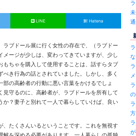
ラ
未
LINE
Hatena
通
、ラブドール展に行く女性の存在で、（ラブドー
ラ
イメージが少しは、変わってきていますが、少し
な
おもちゃを購入して使用することは、話すらタブ
ラ
ずべき行為の話とされていました。しかし、多く
メ
一部の高齢者の行動に悪い言葉をかけるでしょ
ラ
く見守るのに、高齢者が、ラブドールを所有して
の
うか？妻子と別れて一人で暮らしていけば、良い
ラ
方
ラ
が、たくさんいるということです。これを無視す
が
理解を深める必要があります。一人暮らしの孤独