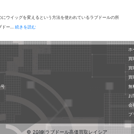
のにウイッグを変えるという方法を使われているラブドールの所
ー...
続きを読む
ホ
買
買
買
8号
無
お
会
プ
© 2019 ラブドール高価買取レイシア