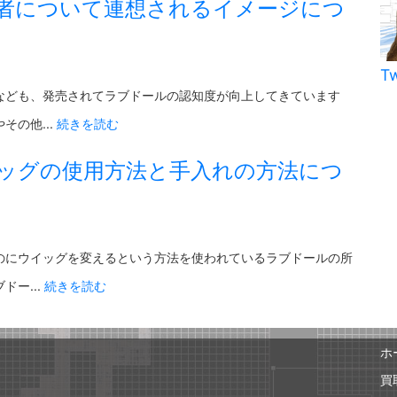
者について連想されるイメージにつ
T
なども、発売されてラブドールの認知度が向上してきています
の他...
続きを読む
ッグの使用方法と手入れの方法につ
のにウイッグを変えるという方法を使われているラブドールの所
ー...
続きを読む
ホ
買