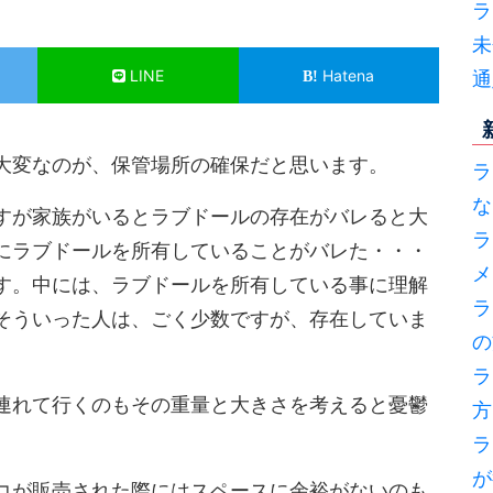
ラ
未
LINE
Hatena
通
大変なのが、保管場所の確保だと思います。
ラ
な
すが家族がいるとラブドールの存在がバレると大
ラ
にラブドールを所有していることがバレた・・・
メ
す。中には、ラブドールを所有している事に理解
ラ
そういった人は、ごく少数ですが、存在していま
の
ラ
連れて行くのもその重量と大きさを考えると憂鬱
方
ラ
が
コが販売された際にはスペースに余裕がないのも