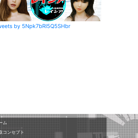
weets by 5Npk7bRl5Q5SHbr
ーム
取コンセプト