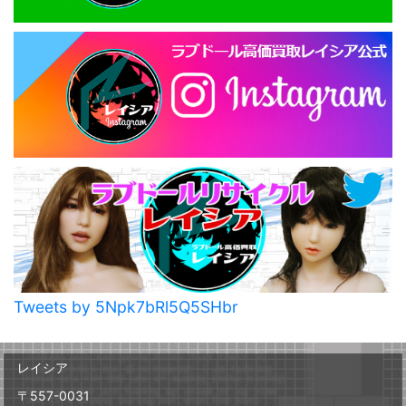
Tweets by 5Npk7bRl5Q5SHbr
レイシア
〒557-0031