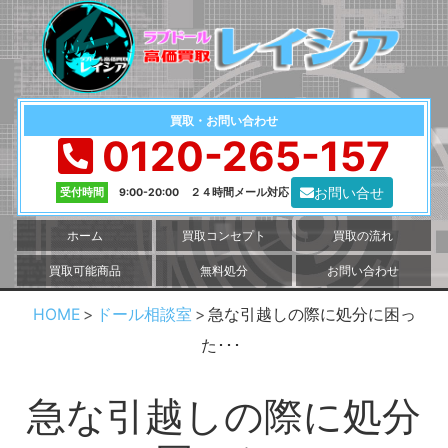
買取・お問い合わせ
0120-265-157
お問い合せ
受付時間
9:00-20:00 ２４時間メール対応
ホーム
買取コンセプト
買取の流れ
買取可能商品
無料処分
お問い合わせ
HOME
ドール相談室
急な引越しの際に処分に困っ
た･･･
急な引越しの際に処分